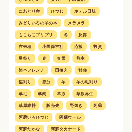
にわとり舎
ひつじ
ホテル日航
みどりいろの羊の本
メラメラ
もこもこプリプリ
冬
反芻
在来種
小国両神社
応援
投資
星祭り
春
春雪
熊本
熊本フレンチ
田植え
移住
稲刈り
節分
羊
羊の毛刈り
羊毛
羊肉
草原
草原再生
草原維持
販売先
野焼き
阿蘇
阿蘇いろひつじ
阿蘇ウール
阿蘇たかな
阿蘇タカナード