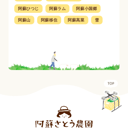
阿蘇ひつじ
阿蘇ラム
阿蘇小国郷
阿蘇山
阿蘇移住
阿蘇高菜
雪