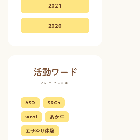
2021
2020
ACTIVITY WORD
ASO
SDGs
wool
あか牛
エサやり体験