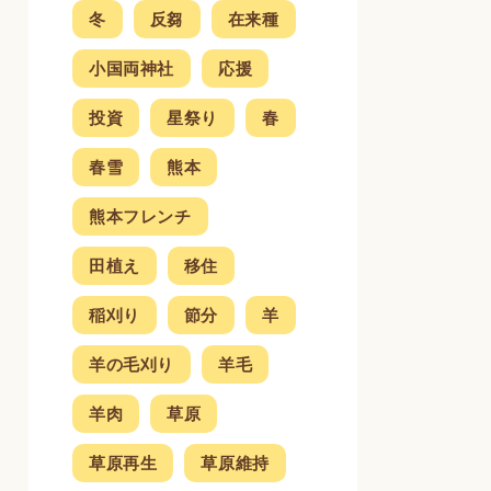
冬
反芻
在来種
小国両神社
応援
投資
星祭り
春
春雪
熊本
熊本フレンチ
田植え
移住
稲刈り
節分
羊
羊の毛刈り
羊毛
羊肉
草原
草原再生
草原維持