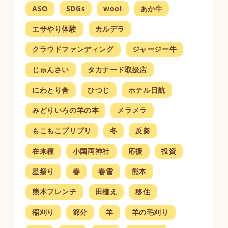
ASO
SDGs
wool
あか牛
エサやり体験
カルデラ
クラウドファンディング
ジャージー牛
じゅんさい
タカナード取扱店
にわとり舎
ひつじ
ホテル日航
みどりいろの羊の本
メラメラ
もこもこプリプリ
冬
反芻
在来種
小国両神社
応援
投資
星祭り
春
春雪
熊本
熊本フレンチ
田植え
移住
稲刈り
節分
羊
羊の毛刈り