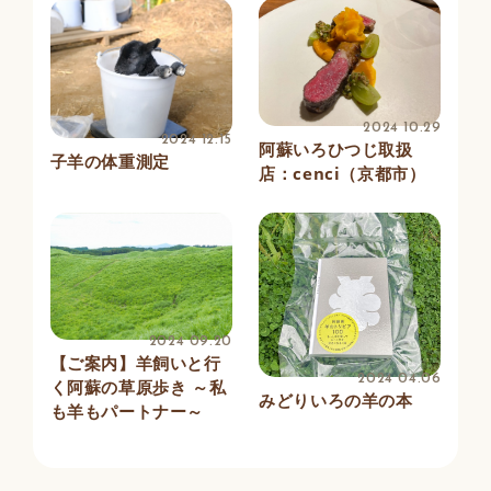
2024 10.29
2024 12.15
阿蘇いろひつじ取扱
子羊の体重測定
店：cenci（京都市）
2024 09.20
【ご案内】羊飼いと行
2024 04.06
く阿蘇の草原歩き ～私
みどりいろの羊の本
も羊もパートナー～