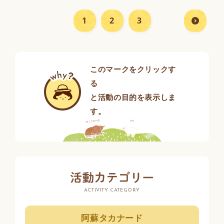
次
の
一
1
2
3
覧
へ
このマークをクリックす
る
と活動の目的を表示しま
す。
ACTIVITY CATEGORY
阿蘇タカナード