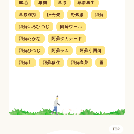
羊毛
羊肉
草原
草原再生
草原維持
販売先
野焼き
阿蘇
阿蘇いろひつじ
阿蘇ウール
阿蘇たかな
阿蘇タカナード
阿蘇ひつじ
阿蘇ラム
阿蘇小国郷
阿蘇山
阿蘇移住
阿蘇高菜
雪