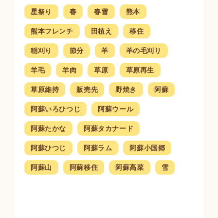
星祭り
春
春雪
熊本
熊本フレンチ
田植え
移住
稲刈り
節分
羊
羊の毛刈り
羊毛
羊肉
草原
草原再生
草原維持
販売先
野焼き
阿蘇
阿蘇いろひつじ
阿蘇ウール
阿蘇たかな
阿蘇タカナード
阿蘇ひつじ
阿蘇ラム
阿蘇小国郷
阿蘇山
阿蘇移住
阿蘇高菜
雪