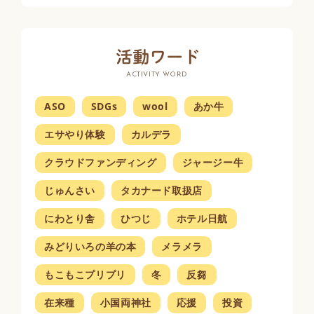
ACTIVITY WORD
ASO
SDGs
wool
あか牛
エサやり体験
カルデラ
クラウドファンディング
ジャージー牛
じゅんさい
タカナード取扱店
にわとり舎
ひつじ
ホテル日航
みどりいろの羊の本
メラメラ
もこもこプリプリ
冬
反芻
在来種
小国両神社
応援
投資