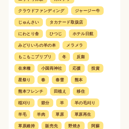
クラウドファンディング
ジャージー牛
じゅんさい
タカナード取扱店
にわとり舎
ひつじ
ホテル日航
みどりいろの羊の本
メラメラ
もこもこプリプリ
冬
反芻
在来種
小国両神社
応援
投資
星祭り
春
春雪
熊本
熊本フレンチ
田植え
移住
稲刈り
節分
羊
羊の毛刈り
羊毛
羊肉
草原
草原再生
草原維持
販売先
野焼き
阿蘇