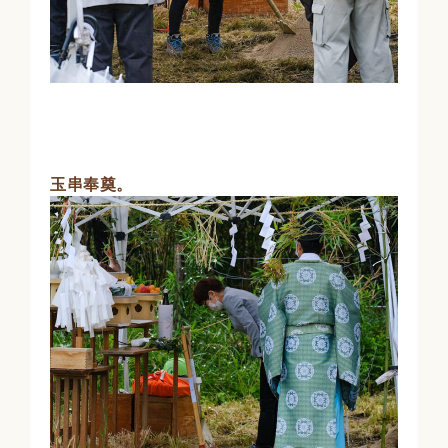
玉串奉奠。