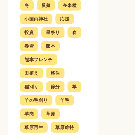
冬
反芻
在来種
小国両神社
応援
投資
星祭り
春
春雪
熊本
熊本フレンチ
田植え
移住
稲刈り
節分
羊
羊の毛刈り
羊毛
羊肉
草原
草原再生
草原維持