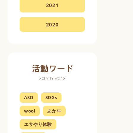
2021
2020
ACTIVITY WORD
ASO
SDGs
wool
あか牛
エサやり体験