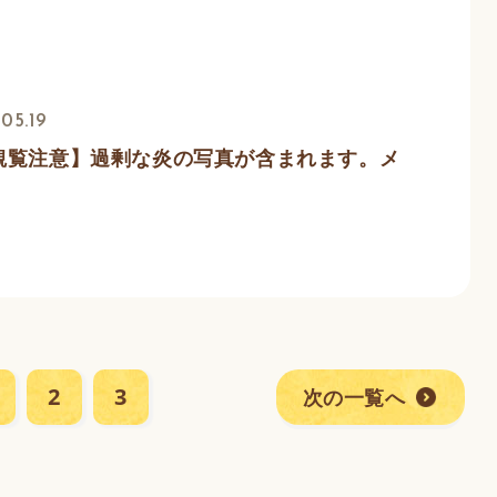
05.19
観覧注意】過剰な炎の写真が含まれます。メ
。
2
3
次の一覧へ