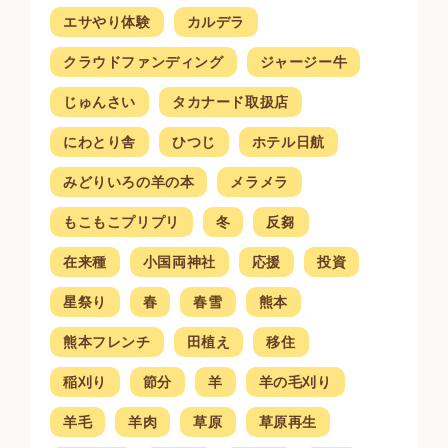
エサやり体験
カルデラ
クラウドファンディング
ジャージー牛
じゅんさい
タカナード取扱店
にわとり舎
ひつじ
ホテル日航
みどりいろの羊の本
メラメラ
もこもこプリプリ
冬
反芻
在来種
小国両神社
応援
投資
星祭り
春
春雪
熊本
熊本フレンチ
田植え
移住
稲刈り
節分
羊
羊の毛刈り
羊毛
羊肉
草原
草原再生