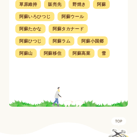
草原維持
販売先
野焼き
阿蘇
阿蘇いろひつじ
阿蘇ウール
阿蘇たかな
阿蘇タカナード
阿蘇ひつじ
阿蘇ラム
阿蘇小国郷
阿蘇山
阿蘇移住
阿蘇高菜
雪