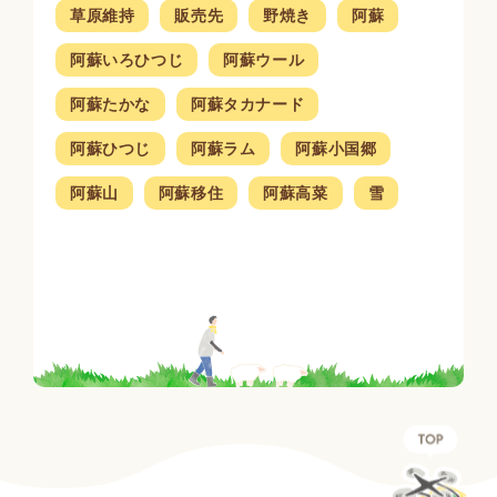
草原維持
販売先
野焼き
阿蘇
阿蘇いろひつじ
阿蘇ウール
阿蘇たかな
阿蘇タカナード
阿蘇ひつじ
阿蘇ラム
阿蘇小国郷
阿蘇山
阿蘇移住
阿蘇高菜
雪