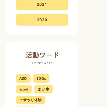
2021
2020
ACTIVITY WORD
ASO
SDGs
wool
あか牛
エサやり体験