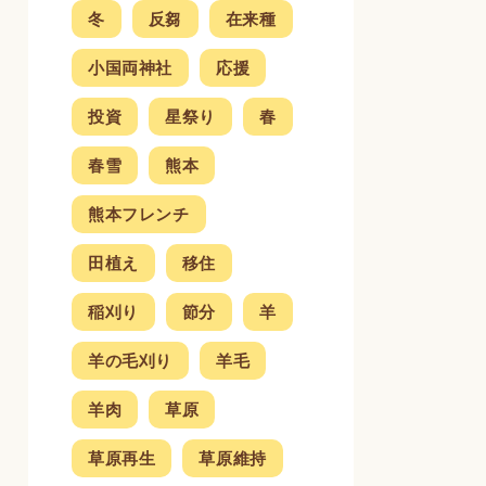
冬
反芻
在来種
小国両神社
応援
投資
星祭り
春
春雪
熊本
熊本フレンチ
田植え
移住
稲刈り
節分
羊
羊の毛刈り
羊毛
羊肉
草原
草原再生
草原維持