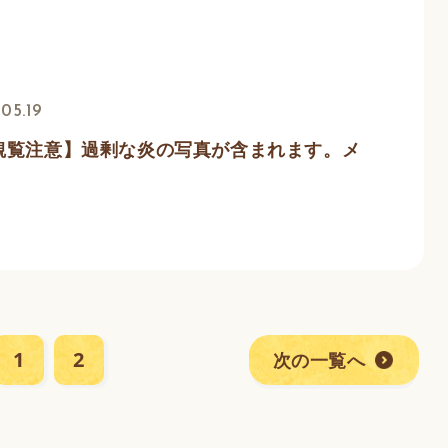
05.19
観覧注意】過剰な炎の写真が含まれます。メ
。
1
2
次の一覧へ